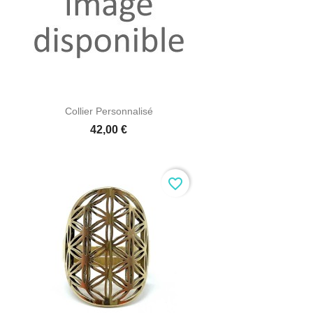

Aperçu rapide
Collier Personnalisé
42,00 €
favorite_border