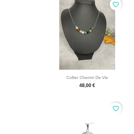
favorite_border

Aperçu rapide
Collier Chemin De Vie
48,00 €
favorite_border