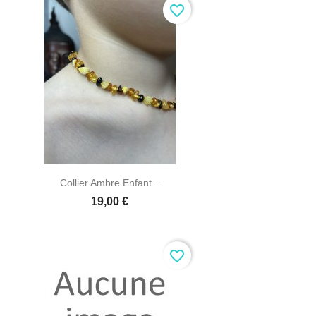
favorite_border

Aperçu rapide
Collier Ambre Enfant...
19,00 €
favorite_border