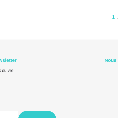
1
wsletter
Nous 
s suivre