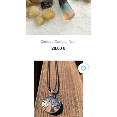

Aperçu rapide
Cadeau Cadeau Noel
20,00 €
favorite_border