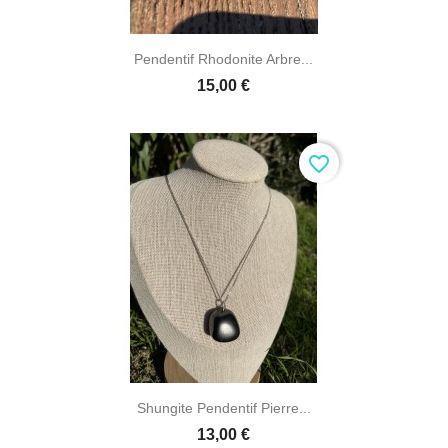

Aperçu rapide
Pendentif Rhodonite Arbre...
15,00 €
favorite_border

Aperçu rapide
Shungite Pendentif Pierre...
13,00 €