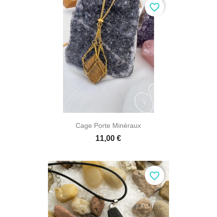
favorite_border

Aperçu rapide
Cage Porte Minéraux
11,00 €
favorite_border