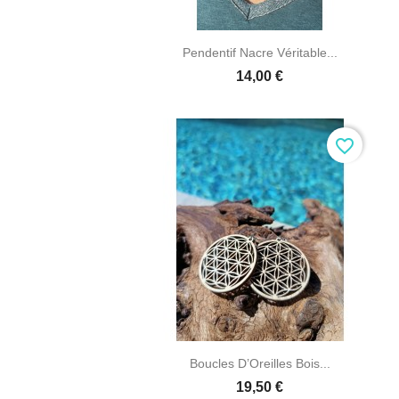

Aperçu rapide
Pendentif Nacre Véritable...
14,00 €
favorite_border

Aperçu rapide
Boucles D’Oreilles Bois...
19,50 €