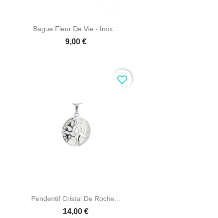

Aperçu rapide
Bague Fleur De Vie - Inox...
9,00 €
favorite_border

Aperçu rapide
Pendentif Cristal De Roche...
14,00 €