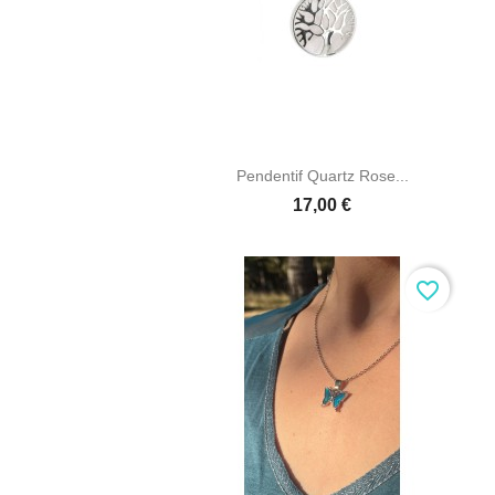

Aperçu rapide
Pendentif Quartz Rose...
17,00 €
favorite_border