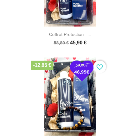
Coffret Protection –...
45,90 €
58,80 €
-12,85 €
favorite_border