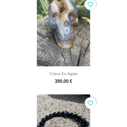
favorite_border
Crâne En Agate
390,00 €
favorite_border