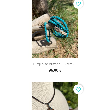
favorite_border
Turquoise Arizona , 6 Mm -...
96,00 €
favorite_border