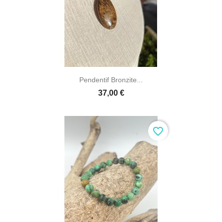
Pendentif Bronzite...
37,00 €
favorite_border