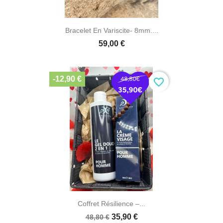
Bracelet En Variscite- 8mm....
59,00 €
-12,90 €
favorite_border
Coffret Résilience –...
35,90 €
48,80 €