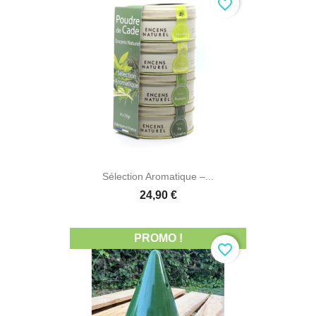
favorite_border
Sélection Aromatique –...
24,90 €
PROMO !
favorite_border