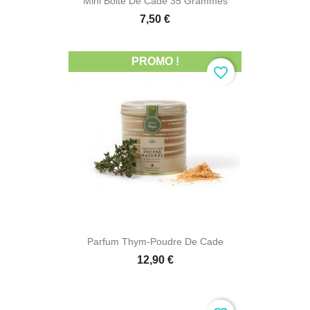
Mini Boite De Cade 35 Grammes
7,50 €
PROMO !
favorite_border
Parfum Thym-Poudre De Cade
12,90 €