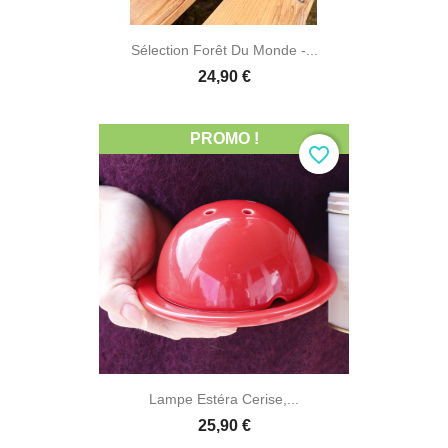
Sélection Forêt Du Monde -...
24,90 €
PROMO !
favorite_border
Lampe Estéra Cerise,...
25,90 €