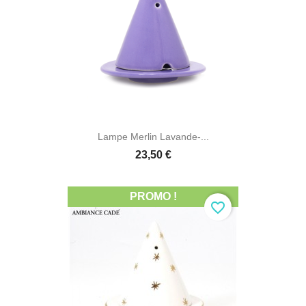
Lampe Merlin Lavande-...
23,50 €
PROMO !
favorite_border