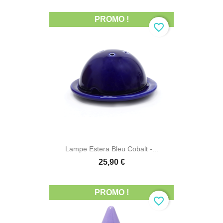
PROMO !
favorite_border
Lampe Estera Bleu Cobalt -...
25,90 €
PROMO !
favorite_border