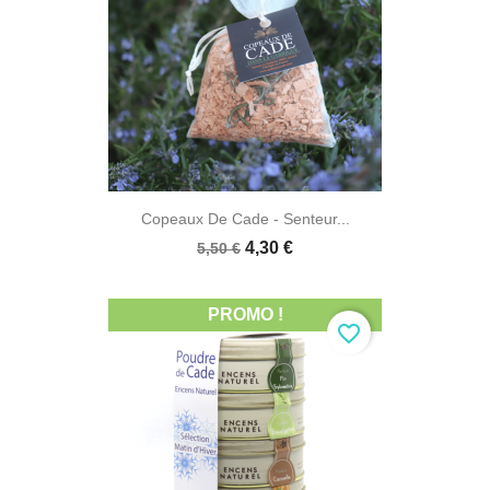
Copeaux De Cade - Senteur...
4,30 €
5,50 €
PROMO !
favorite_border