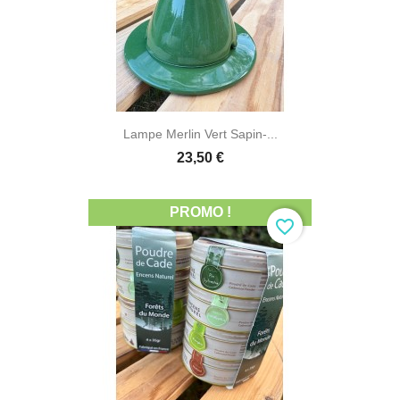
Lampe Merlin Vert Sapin-...
23,50 €
PROMO !
favorite_border