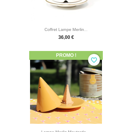
Coffret Lampe Merlin...
36,00 €
PROMO !
favorite_border