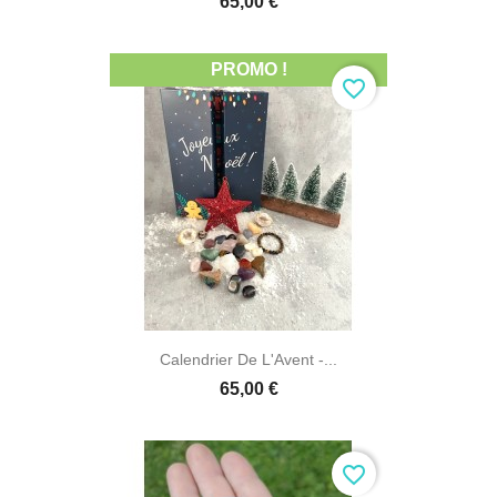
65,00 €
PROMO !
favorite_border
Calendrier De L'Avent -...
65,00 €
favorite_border