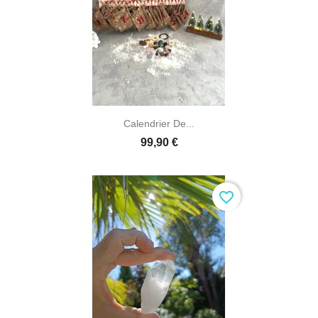
Calendrier De...
99,90 €
favorite_border