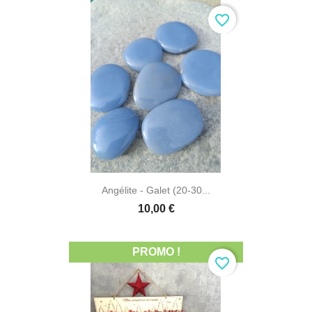
favorite_border
Angélite - Galet (20-30...
10,00 €
PROMO !
favorite_border