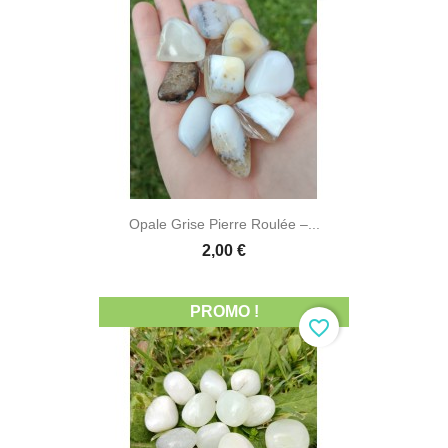
Opale Grise Pierre Roulée –...
2,00 €
PROMO !
favorite_border