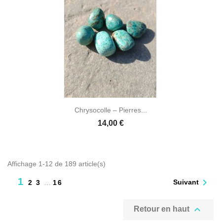
Chrysocolle – Pierres...
14,00 €
Affichage 1-12 de 189 article(s)
1

Suivant
2
3
…
16

Retour en haut