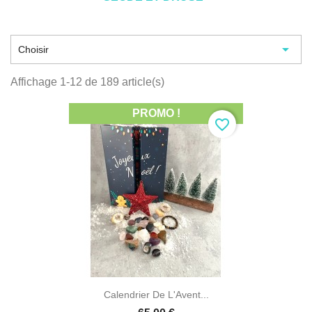

Choisir
Affichage 1-12 de 189 article(s)
PROMO !
favorite_border
Calendrier De L'Avent...