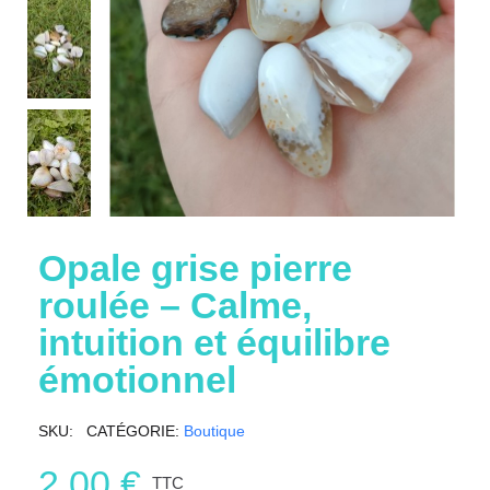
Opale grise pierre
roulée – Calme,
intuition et équilibre
émotionnel
SKU
CATÉGORIE
Boutique
2,00 €
TTC