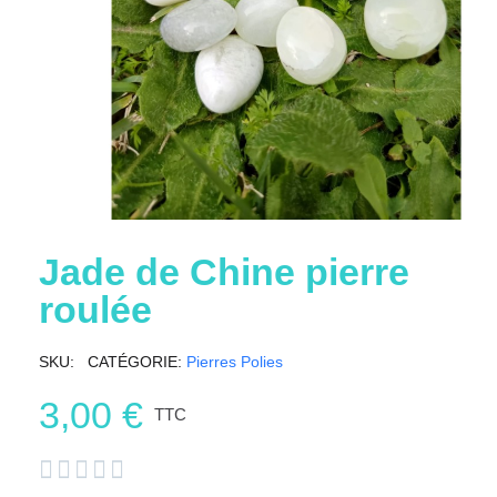
Jade de Chine pierre
roulée
SKU
CATÉGORIE
Pierres Polies
3,00 €
TTC




