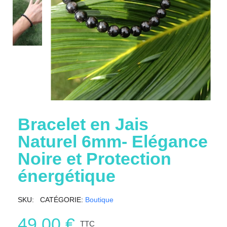
Bracelet en Jais
Naturel 6mm- Elégance
Noire et Protection
énergétique
SKU
CATÉGORIE
Boutique
49,00 €
TTC