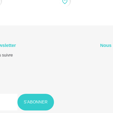
favorite_border
wsletter
Nous 
s suivre
S'ABONNER