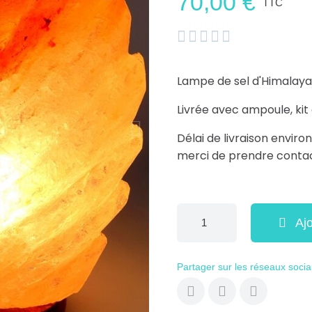
70,00 €
TTC





Lampe de sel d'Himalaya
Livrée avec ampoule, kit 
Délai de livraison envir
merci de prendre conta
Aj
Partager sur les réseaux soci