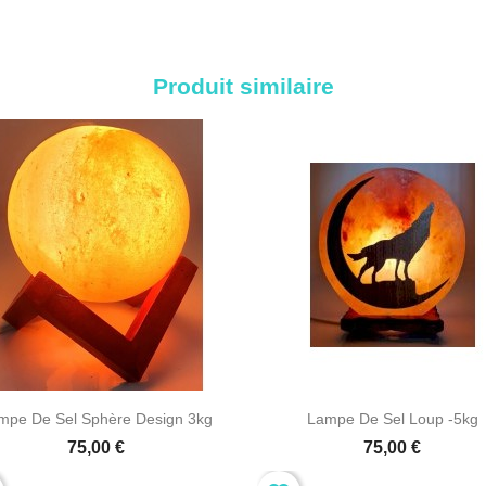
Produit similaire


Aperçu rapide
Aperçu rapide
mpe De Sel Sphère Design 3kg
Lampe De Sel Loup -5kg
75,00 €
75,00 €