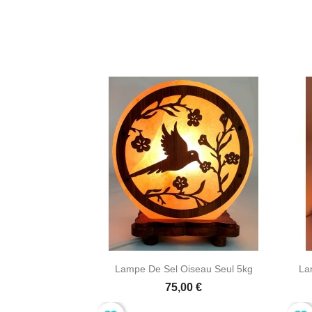

Aperçu rapide
Lampe De Sel Oiseau Seul 5kg
La
75,00 €