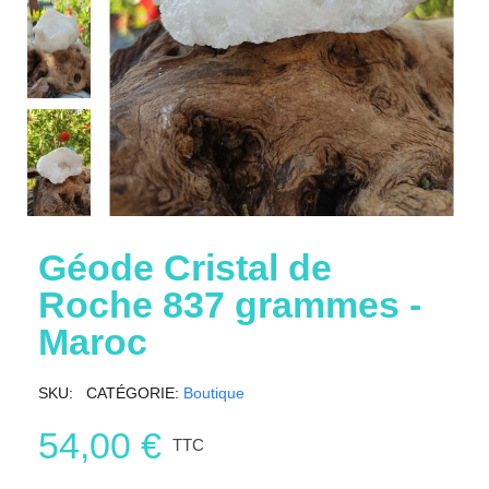
Géode Cristal de
Roche 837 grammes -
Maroc
SKU
CATÉGORIE
Boutique
54,00 €
TTC