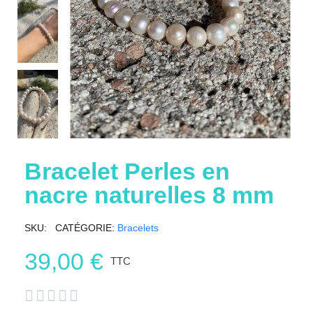
Bracelet Perles en
nacre naturelles 8 mm
SKU
CATÉGORIE
Bracelets
39,00 €
TTC




